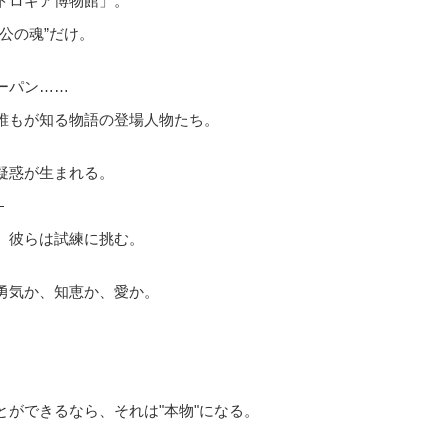
トロギア博物館」。
公の魂”だけ。
ーパン……
誰もが知る物語の登場人物たち。
疑惑が生まれる。
―
、彼らは試練に挑む。
勇気か、知恵か、愛か。
とができるなら、それは"本物"になる。