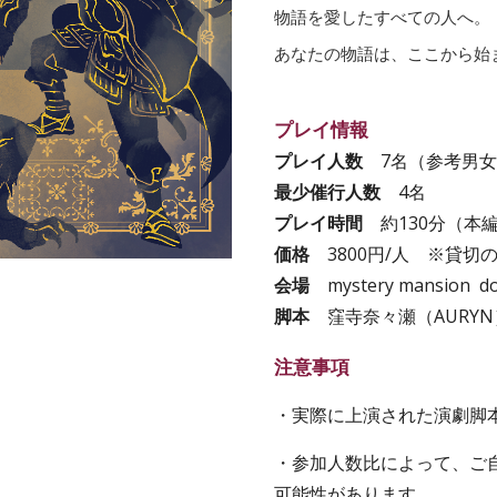
物語を愛したすべての人へ。
あなたの物語は、ここから始
プレイ情報
プレイ人数
7
名（参考男女
最少催行人数
4
名
プレイ時間
約1
3
0分（本
価格
3
800円/人 ※貸切
会場
mystery mansion do
脚本
窪寺奈々瀬（AURYN
注意事項
・実際に上演された演劇脚
・参加人数比によって、ご
可能性があります。