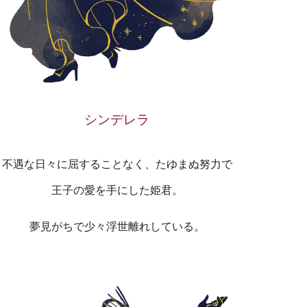
シンデレラ
不遇な日々に屈することなく、たゆまぬ努力で
王子の愛を手にした姫君。
夢見がちで少々浮世離れしている。